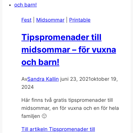
Fest
|
Midsommar
|
Printable
Tipspromenader till
midsommar – för vuxna
och barn!
Av
Sandra Kallin
juni 23, 2021
oktober 19,
2024
Här finns två gratis tipspromenader till
midsommar, en för vuxna och en för hela
familjen 🙂
Till artikeln
Tipspromenader till