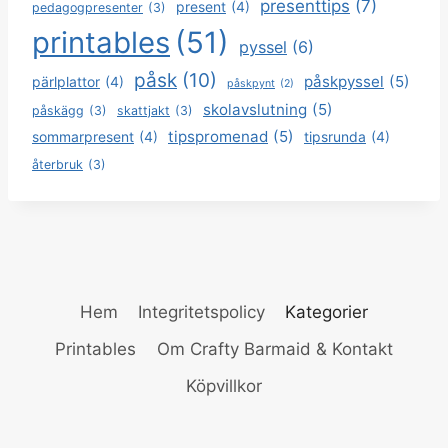
presenttips
(7)
present
(4)
pedagogpresenter
(3)
printables
(51)
pyssel
(6)
påsk
(10)
påskpyssel
(5)
pärlplattor
(4)
påskpynt
(2)
skolavslutning
(5)
påskägg
(3)
skattjakt
(3)
tipspromenad
(5)
sommarpresent
(4)
tipsrunda
(4)
återbruk
(3)
Hem
Integritetspolicy
Kategorier
Printables
Om Crafty Barmaid & Kontakt
Köpvillkor