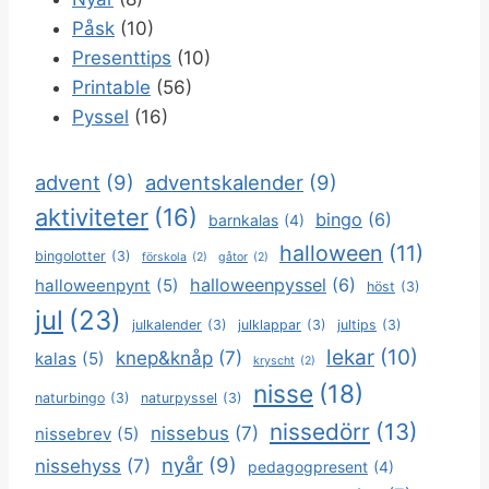
Påsk
(10)
Presenttips
(10)
Printable
(56)
Pyssel
(16)
advent
(9)
adventskalender
(9)
aktiviteter
(16)
bingo
(6)
barnkalas
(4)
halloween
(11)
bingolotter
(3)
förskola
(2)
gåtor
(2)
halloweenpyssel
(6)
halloweenpynt
(5)
höst
(3)
jul
(23)
julkalender
(3)
julklappar
(3)
jultips
(3)
lekar
(10)
knep&knåp
(7)
kalas
(5)
kryscht
(2)
nisse
(18)
naturbingo
(3)
naturpyssel
(3)
nissedörr
(13)
nissebus
(7)
nissebrev
(5)
nyår
(9)
nissehyss
(7)
pedagogpresent
(4)