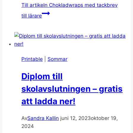
Till artikeln
Chokladwraps med tackbrev
till lärare
Printable
|
Sommar
Diplom till
skolavslutningen – gratis
att ladda ner!
Av
Sandra Kallin
juni 12, 2023
oktober 19,
2024