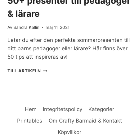
50+ presenter till pedagoger
& lärare
Av
Sandra Kallin
maj 11, 2021
Letar du efter den perfekta sommarpresenten till
ditt barns pedagoger eller lärare? Här finns över
50 tips att inspireras av!
50+
TILL ARTIKELN
PRESENTER
TILL
PEDAGOGER
&
LÄRARE
Hem
Integritetspolicy
Kategorier
Printables
Om Crafty Barmaid & Kontakt
Köpvillkor