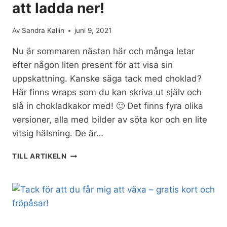
att ladda ner!
Av
Sandra Kallin
juni 9, 2021
Nu är sommaren nästan här och många letar
efter någon liten present för att visa sin
uppskattning. Kanske säga tack med choklad?
Här finns wraps som du kan skriva ut själv och
slå in chokladkakor med! 🙂 Det finns fyra olika
versioner, alla med bilder av söta kor och en lite
vitsig hälsning. De är…
CHOKLADWRAPS
TILL ARTIKELN
TILL
SOMMARAVSLUTNINGEN
–
GRATIS
ATT
LADDA