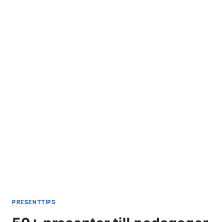
GRATIS
KORT
OCH
FRÖPÅSAR!
PRESENTTIPS