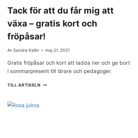
Tack för att du får mig att
växa – gratis kort och
fröpåsar!
Av
Sandra Kallin
maj 21, 2021
Gratis fröpåsar och kort att ladda ner och ge bort
i sommarpresent till lärare och pedagoger.
TACK
TILL ARTIKELN
FÖR
ATT
DU
FÅR
MIG
ATT
VÄXA
–