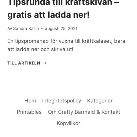
Tipsrunda till kräftskivan –
gratis att ladda ner!
Av
Sandra Kallin
augusti 25, 2021
En tipspromenad för vuxna till kräftkalaset, bara
att ladda ner och skriva ut!
TIPSRUNDA
TILL ARTIKELN
TILL
KRÄFTSKIVAN
–
GRATIS
ATT
LADDA
Hem
Integritetspolicy
Kategorier
NER!
Printables
Om Crafty Barmaid & Kontakt
Köpvillkor