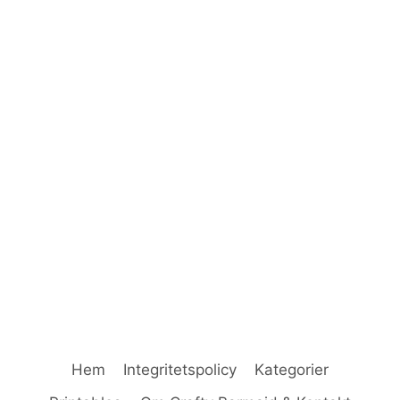
KALAS
I
SKOGEN
(OCH
GRATIS
SKOGSBINGO!)
Hem
Integritetspolicy
Kategorier