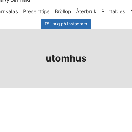
rnkalas
Presenttips
Bröllop
Återbruk
Printables
Följ mig på Instagram
utomhus